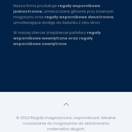
Nasza firma produkuje
regały wspornikowe
jednostronne
, umieszczane głównie przy ścianach
magazynu oraz
regały wspornikowe dwustronne
,
umożliwiające dostęp do ładunku z obu stron.
W naszej ofercie znajdziecie państwo
regały
wspornikowe wewnętrzne oraz regały
wspornikowe zewnętrzne
.
© 2023 Regały magazynowe, wspornikowe. Idealne
rozwiazanie do magazynów do składowania
materiałów długich.