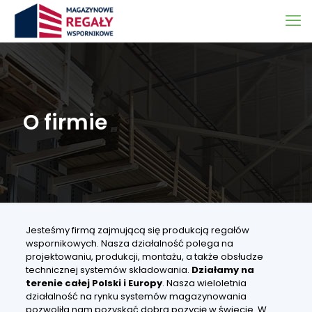
O firmie
Jesteśmy firmą zajmującą się produkcją regałów
wspornikowych. Nasza działalność polega na
projektowaniu, produkcji, montażu, a także obsłudze
technicznej systemów składowania.
Działamy na
terenie całej Polski i Europy
. Nasza wieloletnia
działalność na rynku systemów magazynowania
pozwoliła nam pozyskać dobrą pozycję w świecie. W