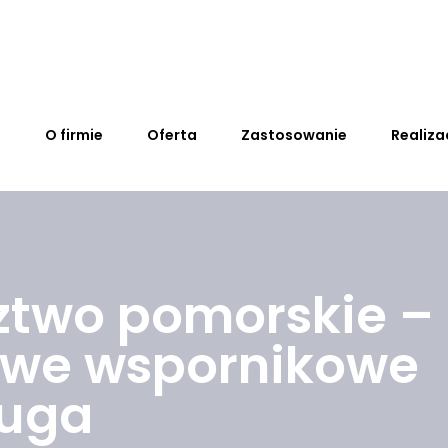
a
O firmie
Oferta
Zastosowanie
Realiza
two pomorskie –
owe wspornikowe
ługa