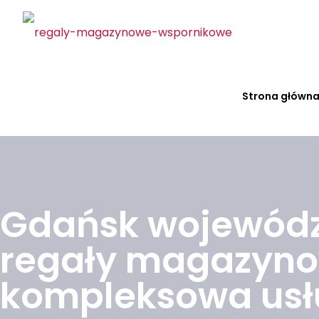
Strona główn
Gdańsk wojewódz
regały magazyn
kompleksowa us