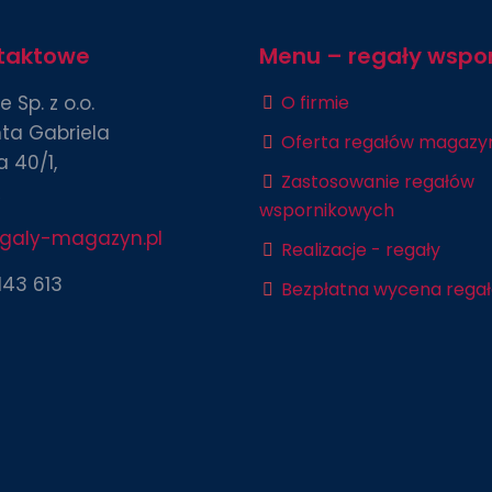
taktowe
Menu – regały wspo
 Sp. z o.o.
O firmie
nta Gabriela
Oferta regałów magaz
 40/1,
Zastosowanie regałów
ź
wspornikowych
egaly-magazyn.pl
Realizacje - regały
143 613
Bezpłatna wycena rega