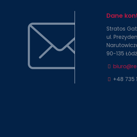
Dane kon
Stratos Gate
ul. Prezyde
Narutowicza
90-135 Łód
biuro@r
+48 735 