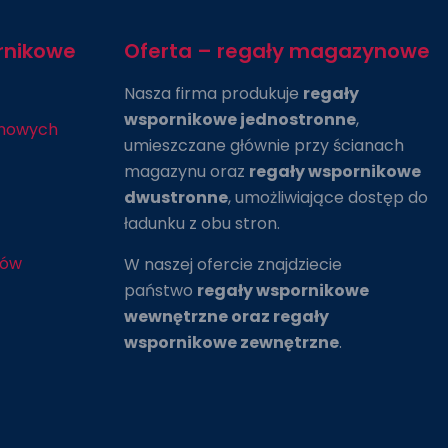
rnikowe
Oferta – regały magazynowe
Nasza firma produkuje
regały
wspornikowe jednostronne
,
ynowych
umieszczane głównie przy ścianach
magazynu oraz
regały wspornikowe
dwustronne
, umożliwiające dostęp do
ładunku z obu stron.
łów
W naszej ofercie znajdziecie
państwo
regały wspornikowe
wewnętrzne oraz regały
wspornikowe zewnętrzne
.